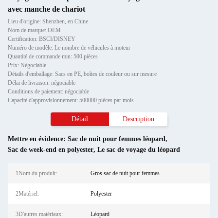
avec manche de chariot
Lieu d'origine: Shenzhen, en Chine
Nom de marque: OEM
Certification: BSCI/DISNEY
Numéro de modèle: Le nombre de véhicules à moteur
Quantité de commande min: 500 pièces
Prix: Négociable
Détails d'emballage: Sacs en PE, boîtes de couleur ou sur mesure
Délai de livraison: négociable
Conditions de paiement: négociable
Capacité d'approvisionnement: 500000 pièces par mois
Détail
Description
Mettre en évidence:
Sac de nuit pour femmes léopard
,
Sac de week-end en polyester
,
Le sac de voyage du léopard
1Nom du produit:
Gros sac de nuit pour femmes
2Matériel:
Polyester
3D'autres matériaux:
Léopard