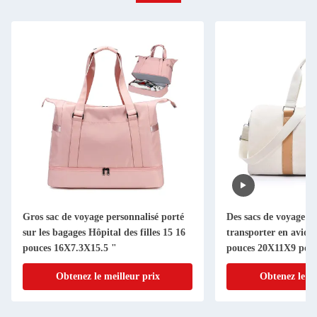
Gros sac de voyage personnalisé porté
Des sacs de voyage à 
sur les bagages Hôpital des filles 15 16
transporter en avion
pouces 16X7.3X15.5 "
pouces 20X11X9 pou
Obtenez le meilleur prix
Obtenez le me