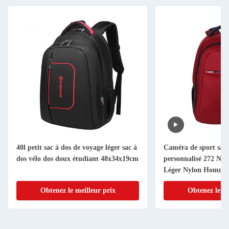
40l petit sac à dos de voyage léger sac à
Caméra de sport sac 
dos vélo dos doux étudiant 48x34x19cm
personnalisé 272 Ny
Léger Nylon Homme
Obtenez le meilleur prix
Obtenez le me