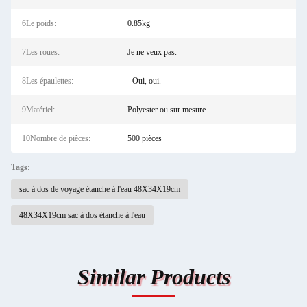
6Le poids:
0.85kg
7Les roues:
Je ne veux pas.
8Les épaulettes:
- Oui, oui.
9Matériel:
Polyester ou sur mesure
10Nombre de pièces:
500 pièces
Tags:
sac à dos de voyage étanche à l'eau 48X34X19cm
48X34X19cm sac à dos étanche à l'eau
Similar Products