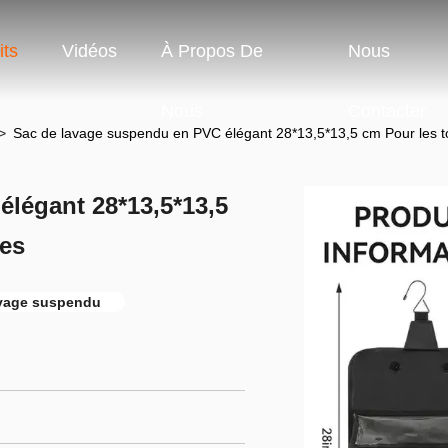
its
Vidéos
À Propos De
Nous
Nous
Contacter
>
Sac de lavage suspendu en PVC élégant 28*13,5*13,5 cm Pour les t
légant 28*13,5*13,5
mes
avage suspendu