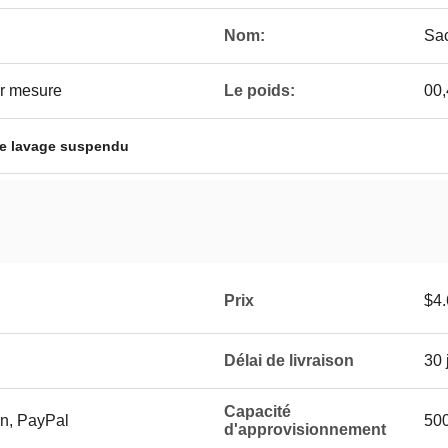
Nom:
Sac
r mesure
Le poids:
00,
de lavage suspendu
Prix
$4.
Délai de livraison
30 
Capacité
on, PayPal
500
d'approvisionnement