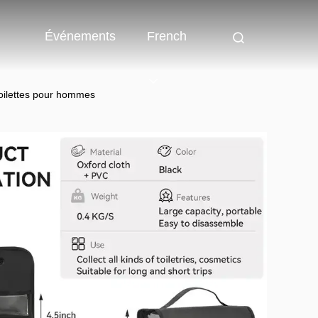
Événements
French
oilettes pour hommes