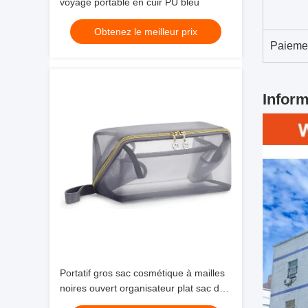
voyage portable en cuir PU bleu
Obtenez le meilleur prix
Paieme
Inform
Portatif gros sac cosmétique à mailles
noires ouvert organisateur plat sac de
voyage pour hommes femmes