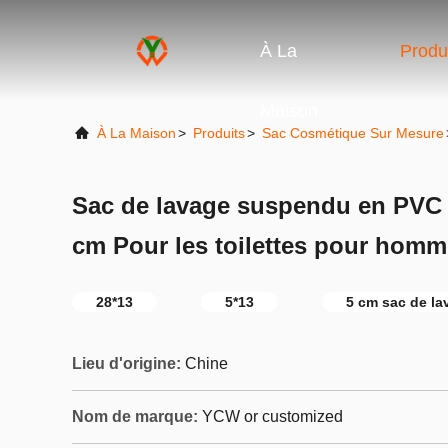
À La
Produ
Maison
À La Maison
>
Produits
>
Sac Cosmétique Sur Mesure
Sac de lavage suspendu en PVC é
cm Pour les toilettes pour hom
28*13
5*13
5 cm sac de l
Lieu d'origine:
Chine
Nom de marque:
YCW or customized