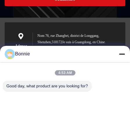
Nom 76, rue Zhangbei, district de Longgang,
Shenzhen,518172Je suis à Guangdong, en Chine.
Adresse
Bonnie
4:53 AM
Bonnie@szycw918.com
E-mail
Good day, what product are you looking for?
0086-755-89619918-868
Phone