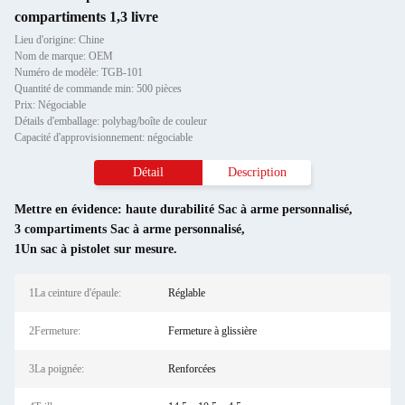
compartiments 1,3 livre
Lieu d'origine: Chine
Nom de marque: OEM
Numéro de modèle: TGB-101
Quantité de commande min: 500 pièces
Prix: Négociable
Détails d'emballage: polybag/boîte de couleur
Capacité d'approvisionnement: négociable
Détail
Description
Mettre en évidence:
haute durabilité Sac à arme personnalisé
,
3 compartiments Sac à arme personnalisé
,
1Un sac à pistolet sur mesure.
1La ceinture d'épaule:
Réglable
2Fermeture:
Fermeture à glissière
3La poignée:
Renforcées