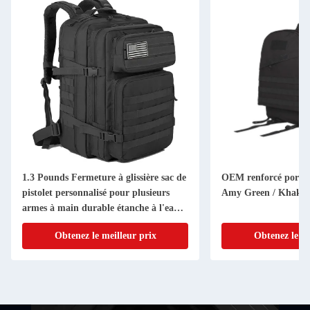
1.3 Pounds Fermeture à glissière sac de
OEM renforcé porte-
pistolet personnalisé pour plusieurs
Amy Green / Khaki
armes à main durable étanche à l'eau
étanche aux chocs
Obtenez le meilleur prix
Obtenez le me