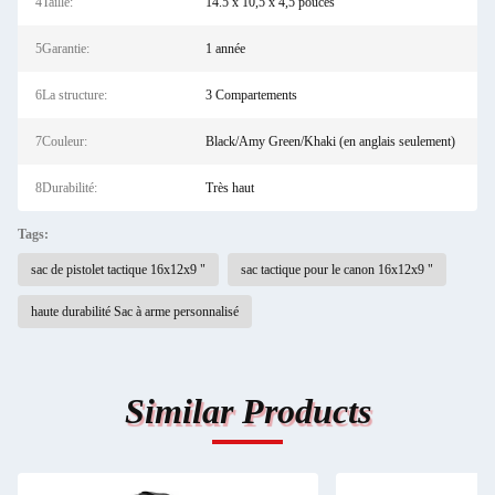
4Taille:
14.5 x 10,5 x 4,5 pouces
5Garantie:
1 année
6La structure:
3 Compartements
7Couleur:
Black/Amy Green/Khaki (en anglais seulement)
8Durabilité:
Très haut
Tags:
sac de pistolet tactique 16x12x9 "
sac tactique pour le canon 16x12x9 "
haute durabilité Sac à arme personnalisé
Similar Products