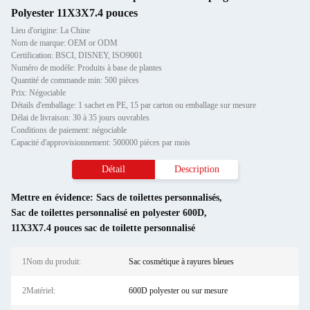
Polyester 11X3X7.4 pouces
Lieu d'origine: La Chine
Nom de marque: OEM or ODM
Certification: BSCI, DISNEY, ISO9001
Numéro de modèle: Produits à base de plantes
Quantité de commande min: 500 pièces
Prix: Négociable
Détails d'emballage: 1 sachet en PE, 15 par carton ou emballage sur mesure
Délai de livraison: 30 à 35 jours ouvrables
Conditions de paiement: négociable
Capacité d'approvisionnement: 500000 pièces par mois
Détail
Description
Mettre en évidence:
Sacs de toilettes personnalisés
,
Sac de toilettes personnalisé en polyester 600D
,
11X3X7.4 pouces sac de toilette personnalisé
1Nom du produit:
Sac cosmétique à rayures bleues
2Matériel:
600D polyester ou sur mesure