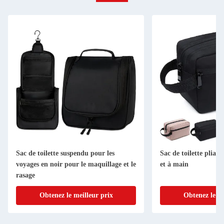
Sac de toilette suspendu pour les
Sac de toilette pliabl
voyages en noir pour le maquillage et le
et à main
rasage
Obtenez le meilleur prix
Obtenez le me