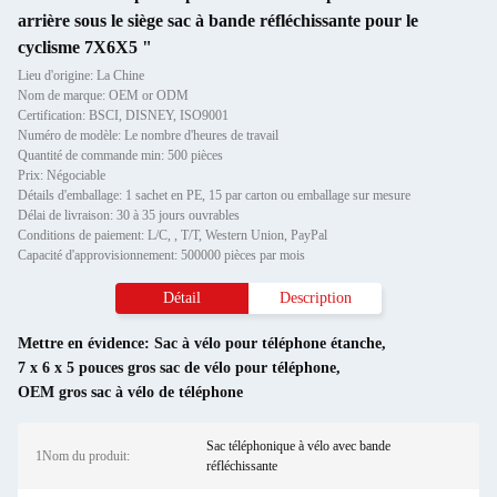
arrière sous le siège sac à bande réfléchissante pour le
cyclisme 7X6X5 "
Lieu d'origine: La Chine
Nom de marque: OEM or ODM
Certification: BSCI, DISNEY, ISO9001
Numéro de modèle: Le nombre d'heures de travail
Quantité de commande min: 500 pièces
Prix: Négociable
Détails d'emballage: 1 sachet en PE, 15 par carton ou emballage sur mesure
Délai de livraison: 30 à 35 jours ouvrables
Conditions de paiement: L/C, , T/T, Western Union, PayPal
Capacité d'approvisionnement: 500000 pièces par mois
Détail
Description
Mettre en évidence:
Sac à vélo pour téléphone étanche
,
7 x 6 x 5 pouces gros sac de vélo pour téléphone
,
OEM gros sac à vélo de téléphone
Sac téléphonique à vélo avec bande
1Nom du produit:
réfléchissante