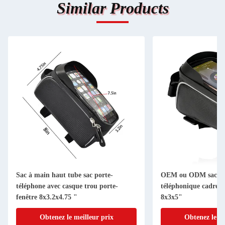
Similar Products
Sac à main haut tube sac porte-
OEM ou ODM sac à ea
téléphone avec casque trou porte-
téléphonique cadre a
fenêtre 8x3.2x4.75 "
8x3x5"
Obtenez le meilleur prix
Obtenez le me