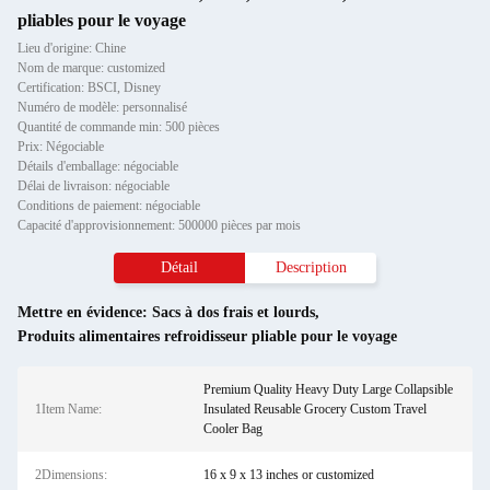
pliables pour le voyage
Lieu d'origine: Chine
Nom de marque: customized
Certification: BSCI, Disney
Numéro de modèle: personnalisé
Quantité de commande min: 500 pièces
Prix: Négociable
Détails d'emballage: négociable
Délai de livraison: négociable
Conditions de paiement: négociable
Capacité d'approvisionnement: 500000 pièces par mois
Détail
Description
Mettre en évidence:
Sacs à dos frais et lourds
,
Produits alimentaires refroidisseur pliable pour le voyage
Premium Quality Heavy Duty Large Collapsible
1Item Name:
Insulated Reusable Grocery Custom Travel
Cooler Bag
2Dimensions:
16 x 9 x 13 inches or customized