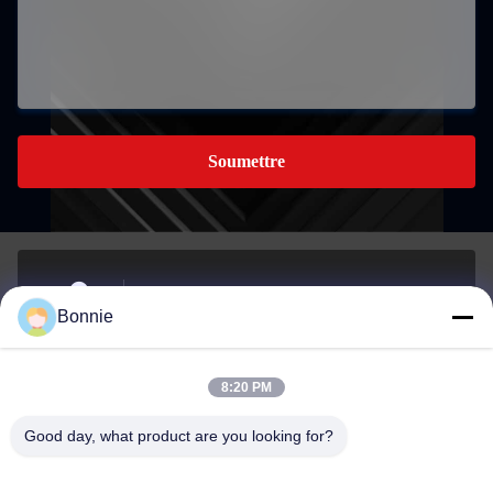
Soumettre
Nom 76, rue Zhangbei, district de Longgang,
Bonnie
Shenzhen,518172Je suis à Guangdong, en Chine.
Adresse
8:20 PM
Bonnie@szycw918.com
Good day, what product are you looking for?
E-mail