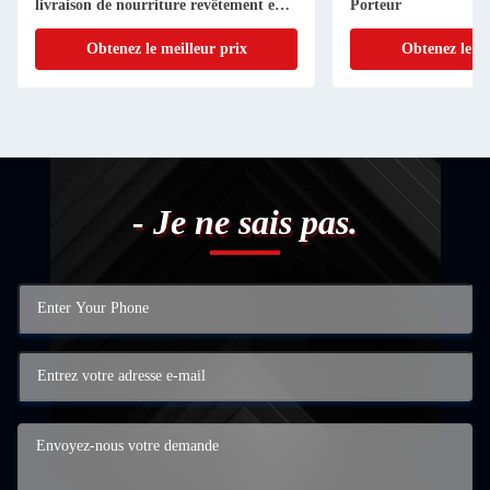
livraison de nourriture revêtement en
Porteur
aluminium thermique
Obtenez le meilleur prix
Obtenez le me
- Je ne sais pas.