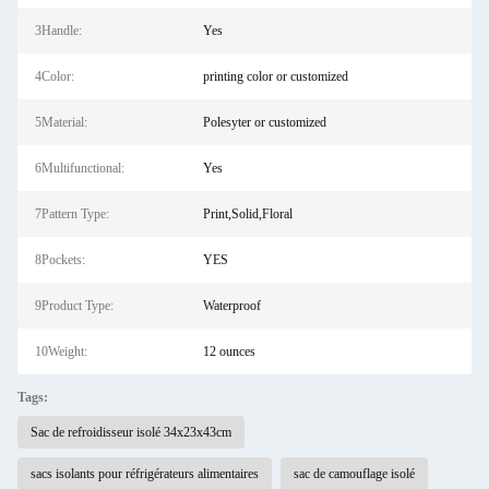
3Handle:
Yes
4Color:
printing color or customized
5Material:
Polesyter or customized
6Multifunctional:
Yes
7Pattern Type:
Print,Solid,Floral
8Pockets:
YES
9Product Type:
Waterproof
10Weight:
12 ounces
Tags:
Sac de refroidisseur isolé 34x23x43cm
sacs isolants pour réfrigérateurs alimentaires
sac de camouflage isolé