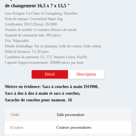
de changement 16,5 x 7 x 13,5 "
Lieu d'origine: La Chine, le Guangdong, Shenzhen
Nom de marque: Customized diaper bag
Certification: BSCI,Disney ,ISO900
Numéro de modèle: Le nombre d'heures de travail
Quantité de commande min: 500 pièces
Prix: Négociable
Détails d'emballage: Sac en plastique, boîte de couleur, boîte cadeau
Délai de livraison: 5 à 30 jours
Conditions de paiement: LC, T/T, Western Union, PayPal
Capacité d'approvisionnement: 500000 pièces par mois
Détail
Description
Mettre en évidence:
Sacs à couches à main ISO900
,
Sacs à dos à dos à main et sacs à couches
,
Sacoche de couches pour maman. 16
1Taille:
Taille personnalisée
2Couleur:
Couleurs personnalisées