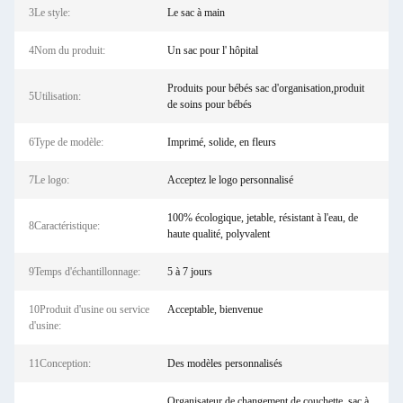
3Le style:
Le sac à main
4Nom du produit:
Un sac pour l' hôpital
Produits pour bébés sac d'organisation,produit
5Utilisation:
de soins pour bébés
6Type de modèle:
Imprimé, solide, en fleurs
7Le logo:
Acceptez le logo personnalisé
100% écologique, jetable, résistant à l'eau, de
8Caractéristique:
haute qualité, polyvalent
9Temps d'échantillonnage:
5 à 7 jours
10Produit d'usine ou service
Acceptable, bienvenue
d'usine:
11Conception:
Des modèles personnalisés
Organisateur de changement de couchette, sac à