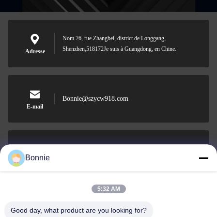
Nom 76, rue Zhangbei, district de Longgang,
Shenzhen,518172Je suis à Guangdong, en Chine.
Adresse
Bonnie@szycw918.com
E-mail
0086-755-89619918-868
Bonnie
Phone
5:32 AM
Good day, what product are you looking for?