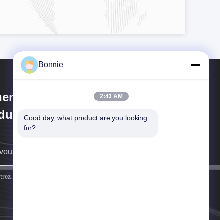
Bonnie
henzhen Yu Chuang Wei
2:43 AM
dustrial Co., Ltd.
Good day, what product are you looking 
for?
vous rappellera au plus vite.
Inscrivez-vous