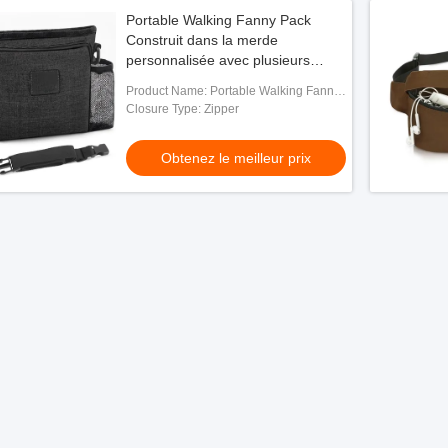
Portable Walking Fanny Pack
Construit dans la merde
personnalisée avec plusieurs
poches
Product Name: Portable Walking Fanny
Pack Built-in Poop Custom Travel Dog
Closure Type: Zipper
Bag with Multiple Pockets Adjustable
Shoulder Strap
Obtenez le meilleur prix