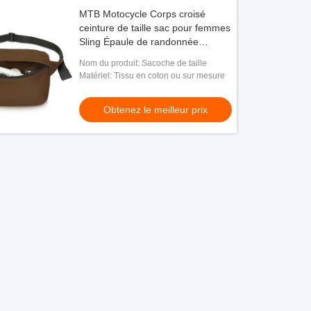
MTB Motocycle Corps croisé
ceinture de taille sac pour femmes
Sling Épaule de randonnée
8.5X2.5X4.5 "
Nom du produit: Sacoche de taille
Matériel: Tissu en coton ou sur mesure
Obtenez le meilleur prix