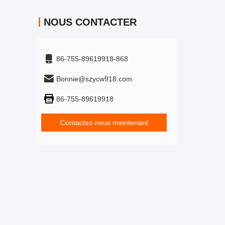
NOUS CONTACTER
86-755-89619918-868
Bonnie@szycw918.com
86-755-89619918
Contactez-nous maintenant