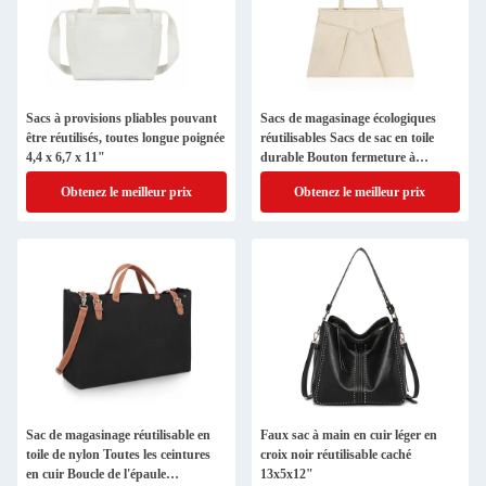
Sacs à provisions pliables pouvant
Sacs de magasinage écologiques
être réutilisés, toutes longue poignée
réutilisables Sacs de sac en toile
4,4 x 6,7 x 11"
durable Bouton fermeture à
glissière 10x7 "
Obtenez le meilleur prix
Obtenez le meilleur prix
Sac de magasinage réutilisable en
Faux sac à main en cuir léger en
toile de nylon Toutes les ceintures
croix noir réutilisable caché
en cuir Boucle de l'épaule
13x5x12"