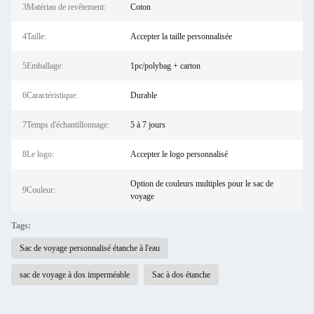
3Matériau de revêtement:
Coton
4Taille:
Accepter la taille personnalisée
5Emballage:
1pc/polybag + carton
6Caractéristique:
Durable
7Temps d'échantillonnage:
5 à 7 jours
8Le logo:
Accepter le logo personnalisé
Option de couleurs multiples pour le sac de
9Couleur:
voyage
Tags:
Sac de voyage personnalisé étanche à l'eau
sac de voyage à dos imperméable
Sac à dos étanche