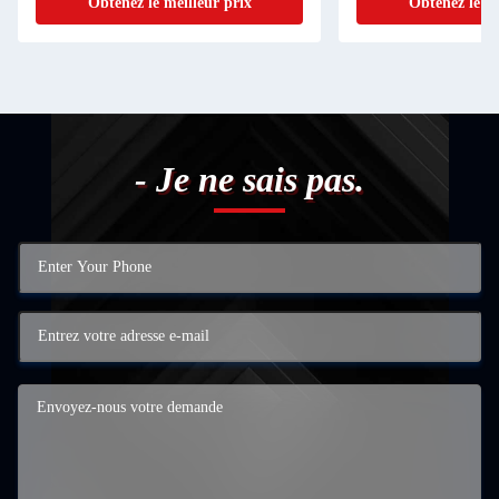
Obtenez le meilleur prix
Obtenez le me
- Je ne sais pas.