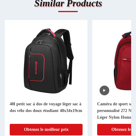
Similar Products
40l petit sac à dos de voyage léger sac à
Caméra de sport sac 
dos vélo dos doux étudiant 48x34x19cm
personnalisé 272 Ny
Léger Nylon Homme
Obtenez le meilleur prix
Obtenez le me