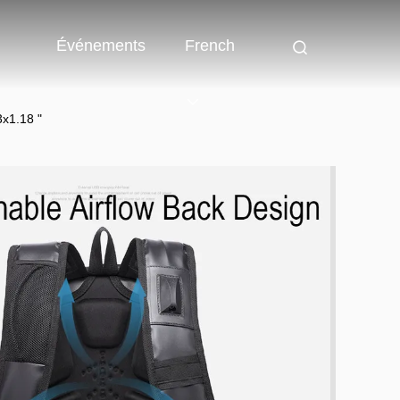
Événements
French
3x1.18 "