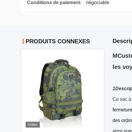
Conditions de paiement
négociable
Descri
PRODUITS CONNEXES
MCusto
les vo
1Descrip
Ce sac à 
fermeture
des ordin
Vidéo
ainsi que