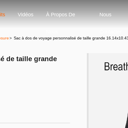
its
Vidéos
À Propos De
Nous
Nous
Contacter
esure
>
Sac à dos de voyage personnalisé de taille grande 16.14x10.4
 de taille grande