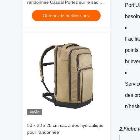
randonnée Casual Portez sur le sac de
Port U
voyage Vol approuvé Adapté portable
Obtenez le meilleur prix
16 pouces
besoin
Facili
points
briève
Servic
des pr
n'hési
Vidéo
50 x 28 x 25 cm sac à dos hydraulique
2.
Fiche 
pour randonnée