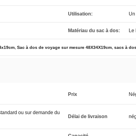
Utilisation:
Un 
Matériau du sac à dos:
Le
,
,
34x19cm
Sac à dos de voyage sur mesure 48X34X19cm
sacs à do
Prix
Né
 standard ou sur demande du
Délai de livraison
nég
Capacité