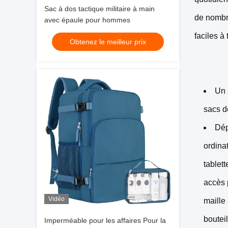
Sac à dos tactique militaire à main
de nombre
avec épaule pour hommes
faciles à
Obtenez le meilleur prix
Un 
sacs d
Dép
ordina
tablet
accès 
Vidéo
maille
boutei
Imperméable pour les affaires Pour la