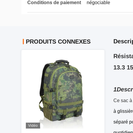
Conditions de paiement
négociable
Descri
PRODUITS CONNEXES
Résist
13.3 1
1Descr
Ce sac à 
à glissiè
séparé po
Vidéo
quotidien