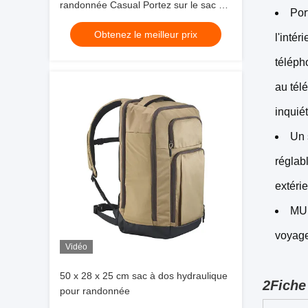
randonnée Casual Portez sur le sac de
Por
voyage Vol approuvé Adapté portable
Obtenez le meilleur prix
16 pouces
l'inté
téléph
au tél
inquié
Un 
réglab
extérie
MUL
voyages
Vidéo
50 x 28 x 25 cm sac à dos hydraulique
2Fiche
pour randonnée