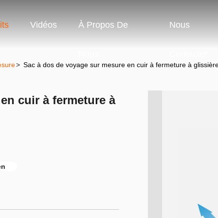
its
Vidéos
À Propos De
Nous
Nous
Contacter
esure
>
Sac à dos de voyage sur mesure en cuir à fermeture à glissièr
en cuir à fermeture à
en