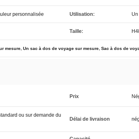
uleur personnalisée
Utilisation:
Un 
Taille:
H48
,
,
ur mesure
Un sac à dos de voyage sur mesure
Sac à dos de voy
Prix
Né
 standard ou sur demande du
Délai de livraison
nég
Capacité