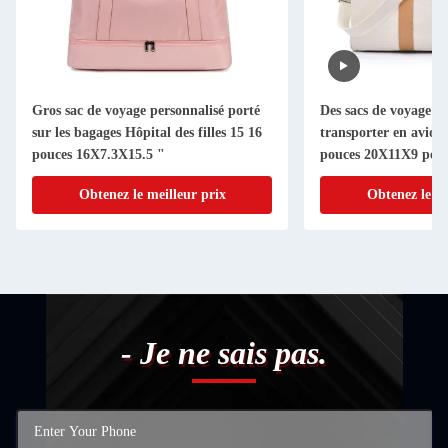
Gros sac de voyage personnalisé porté
Des sacs de voyage à 
sur les bagages Hôpital des filles 15 16
transporter en avion
pouces 16X7.3X15.5 "
pouces 20X11X9 pou
Obtenez le meilleur prix
Obtenez le me
- Je ne sais pas.