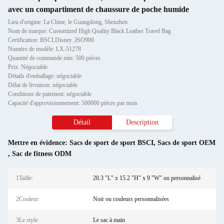
avec un compartiment de chaussure de poche humide
Lieu d'origine: La Chine, le Guangdong, Shenzhen
Nom de marque: Customized High Quality Black Leather Travel Bag
Certification: BSCI,Disney ,ISO900
Numéro de modèle: LX-51278
Quantité de commande min: 500 pièces
Prix: Négociable
Détails d'emballage: négociable
Délai de livraison: négociable
Conditions de paiement: négociable
Capacité d'approvisionnement: 500000 pièces par mois
Détail
Description
Mettre en évidence:
Sacs de sport de sport BSCI
,
Sacs de sport OEM
,
Sac de fitness ODM
1Taille:
20.3 "L" x 15.2 "H" x 9 "W" ou personnalisé
2Couleur:
Noir ou couleurs personnalisées
3Le style:
Le sac à main