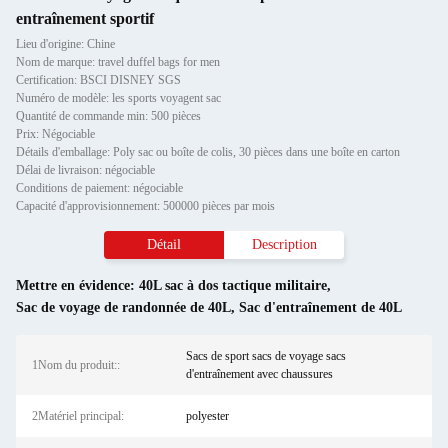
entraînement sportif
Lieu d'origine: Chine
Nom de marque: travel duffel bags for men
Certification: BSCI DISNEY SGS
Numéro de modèle: les sports voyagent sac
Quantité de commande min: 500 pièces
Prix: Négociable
Détails d'emballage: Poly sac ou boîte de colis, 30 pièces dans une boîte en carton
Délai de livraison: négociable
Conditions de paiement: négociable
Capacité d'approvisionnement: 500000 pièces par mois
Détail
Description
Mettre en évidence:
40L sac à dos tactique militaire
,
Sac de voyage de randonnée de 40L
,
Sac d'entraînement de 40L
Sacs de sport sacs de voyage sacs
1Nom du produit::
d'entraînement avec chaussures
2Matériel principal:
polyester