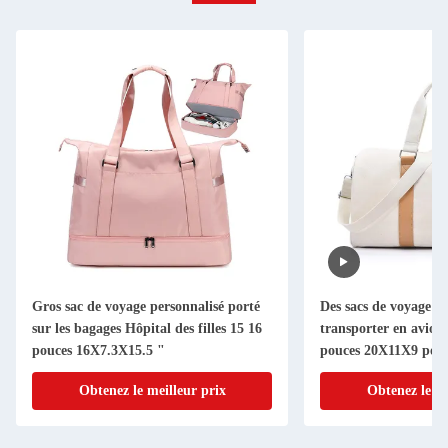
Gros sac de voyage personnalisé porté
Des sacs de voyage à 
sur les bagages Hôpital des filles 15 16
transporter en avion
pouces 16X7.3X15.5 "
pouces 20X11X9 pou
Obtenez le meilleur prix
Obtenez le me