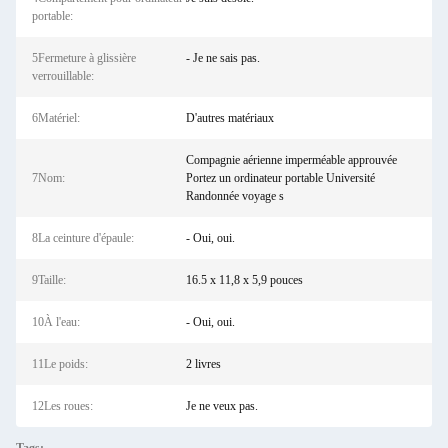
portable:
5Fermeture à glissière
- Je ne sais pas.
verrouillable:
6Matériel:
D'autres matériaux
Compagnie aérienne imperméable approuvée
7Nom:
Portez un ordinateur portable Université
Randonnée voyage s
8La ceinture d'épaule:
- Oui, oui.
9Taille:
16.5 x 11,8 x 5,9 pouces
10À l'eau:
- Oui, oui.
11Le poids:
2 livres
12Les roues:
Je ne veux pas.