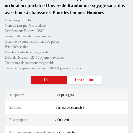
ordinateur portable Université Randonnée voyage sac à dos
avec boîte à chaussures Pour les femmes Hommes
Lieu d'origine: Chine
Nom de marque: Customized
Certification: Disney , BSCI
Numéro de modèle: Personnalisé
Quantité de commande min: 500 pièces
Prix: Négociable
Détails d'emballage: négociable
Délai de livraison: 25 à 30 jours ouvrables
Conditions de paiement: négociable
Capacité d'approvisionnement: 500000 pièces par mois
Détail
Description
1Capacité:
Les plus gros
2Couleur:
Vert ou personnalisé
3La poignée:
- Oui, oui.
4Compartement pour ordinateur
Je suis désolé.