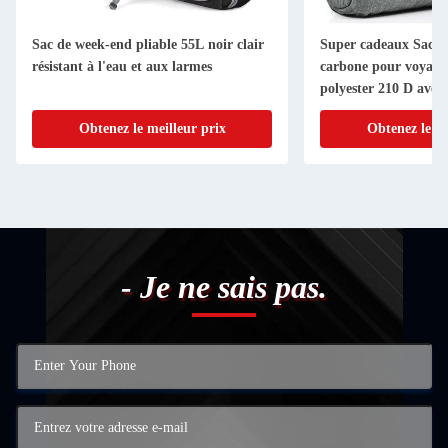
Sac de week-end pliable 55L noir clair
Super cadeaux Sac a
résistant à l'eau et aux larmes
carbone pour voyages
polyester 210 D avec 
combiné
Obtenez le meilleur prix
Obtenez le me
- Je ne sais pas.