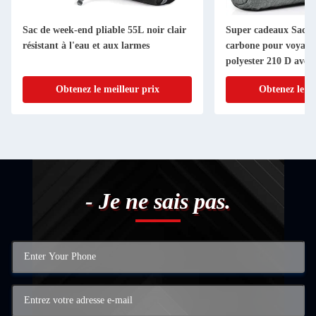
Sac de week-end pliable 55L noir clair
Super cadeaux Sac a
résistant à l'eau et aux larmes
carbone pour voyages
polyester 210 D avec 
combiné
Obtenez le meilleur prix
Obtenez le me
- Je ne sais pas.