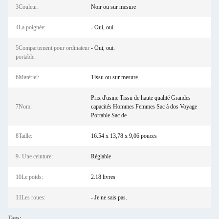
3Couleur:
Noir ou sur mesure
4La poignée:
- Oui, oui.
5Compartement pour ordinateur
- Oui, oui.
portable:
6Matériel:
Tissu ou sur mesure
Prix d'usine Tissu de haute qualité Grandes
7Nom:
capacités Hommes Femmes Sac à dos Voyage
Portable Sac de
8Taille:
16.54 x 13,78 x 9,06 pouces
9- Une ceinture:
Réglable
10Le poids:
2.18 livres
11Les roues:
- Je ne sais pas.
Tags: