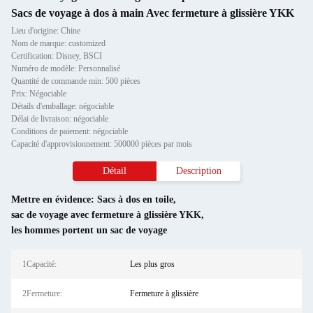
Sacs de voyage à dos à main Avec fermeture à glissière YKK
Lieu d'origine: Chine
Nom de marque: customized
Certification: Disney, BSCI
Numéro de modèle: Personnalisé
Quantité de commande min: 500 pièces
Prix: Négociable
Détails d'emballage: négociable
Délai de livraison: négociable
Conditions de paiement: négociable
Capacité d'approvisionnement: 500000 pièces par mois
Détail
Description
Mettre en évidence:
Sacs à dos en toile
,
sac de voyage avec fermeture à glissière YKK
,
les hommes portent un sac de voyage
1Capacité:
Les plus gros
2Fermeture:
Fermeture à glissière