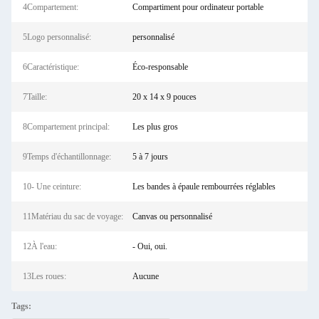
4Compartement:
Compartiment pour ordinateur portable
5Logo personnalisé:
personnalisé
6Caractéristique:
Éco-responsable
7Taille:
20 x 14 x 9 pouces
8Compartement principal:
Les plus gros
9Temps d'échantillonnage:
5 à 7 jours
10- Une ceinture:
Les bandes à épaule rembourrées réglables
11Matériau du sac de voyage:
Canvas ou personnalisé
12À l'eau:
- Oui, oui.
13Les roues:
Aucune
Tags: