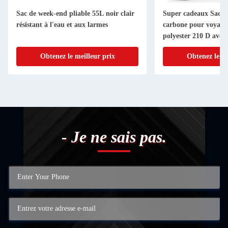
Sac de week-end pliable 55L noir clair
Super cadeaux Sac a
résistant à l'eau et aux larmes
carbone pour voyages
polyester 210 D avec 
combiné
Obtenez le meilleur prix
Obtenez le me
- Je ne sais pas.