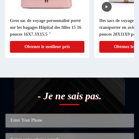
Gros sac de voyage personnalisé porté
Des sacs de voyage à 
sur les bagages Hôpital des filles 15 16
transporter en avion
pouces 16X7.3X15.5 "
pouces 20X11X9 pou
Obtenez le meilleur prix
Obtenez le me
- Je ne sais pas.