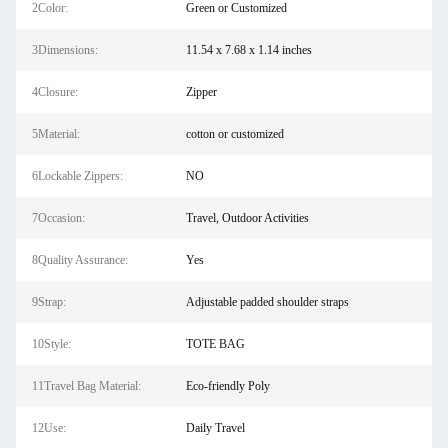
2Color:
Green or Customized
3Dimensions:
‎11.54 x 7.68 x 1.14 inches
4Closure:
Zipper
5Material:
cotton or customized
6Lockable Zippers:
NO
7Occasion:
Travel, Outdoor Activities
8Quality Assurance:
Yes
9Strap:
Adjustable padded shoulder straps
10Style:
TOTE BAG
11Travel Bag Material:
Eco-friendly Poly
12Use:
Daily Travel