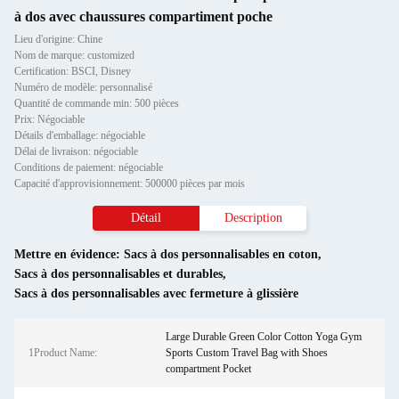
à dos avec chaussures compartiment poche
Lieu d'origine: Chine
Nom de marque: customized
Certification: BSCI, Disney
Numéro de modèle: personnalisé
Quantité de commande min: 500 pièces
Prix: Négociable
Détails d'emballage: négociable
Délai de livraison: négociable
Conditions de paiement: négociable
Capacité d'approvisionnement: 500000 pièces par mois
Détail
Description
Mettre en évidence:
Sacs à dos personnalisables en coton
,
Sacs à dos personnalisables et durables
,
Sacs à dos personnalisables avec fermeture à glissière
Large Durable Green Color Cotton Yoga Gym
1Product Name:
Sports Custom Travel Bag with Shoes
compartment Pocket