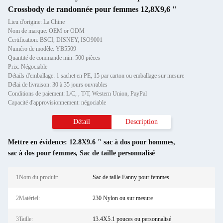
Crossbody de randonnée pour femmes 12,8X9,6 "
Lieu d'origine: La Chine
Nom de marque: OEM or ODM
Certification: BSCI, DISNEY, ISO9001
Numéro de modèle: YB5509
Quantité de commande min: 500 pièces
Prix: Négociable
Détails d'emballage: 1 sachet en PE, 15 par carton ou emballage sur mesure
Délai de livraison: 30 à 35 jours ouvrables
Conditions de paiement: L/C, , T/T, Western Union, PayPal
Capacité d'approvisionnement: négociable
Détail
Description
Mettre en évidence:
12.8X9.6 " sac à dos pour hommes
,
sac à dos pour femmes
,
Sac de taille personnalisé
1Nom du produit:
Sac de taille Fanny pour femmes
2Matériel:
230 Nylon ou sur mesure
3Taille:
13.4X5.1 pouces ou personnalisé