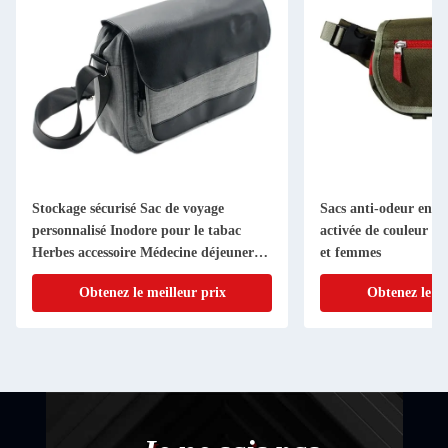
Stockage sécurisé Sac de voyage
Sacs anti-odeur en f
personnalisé Inodore pour le tabac
activée de couleur v
Herbes accessoire Médecine déjeuner
et femmes
Contenant de stockage
Obtenez le meilleur prix
Obtenez le me