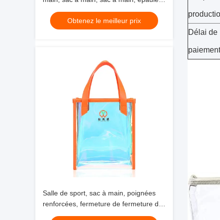
sangle, 12 x 3 x 12"
producti
Obtenez le meilleur prix
Délai de
paiemen
Salle de sport, sac à main, poignées
renforcées, fermeture de fermeture de
fermeture de fermeture de fermeture