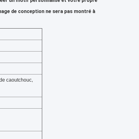
er un motif personnalisé et votre propre 
nage de conception ne sera pas montré à 
 de caoutchouc,