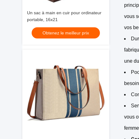
princi
Un sac à main en cuir pour ordinateur
vous s
portable, 16x21
vos be
Obtenez le meilleur prix
Dur
fabriq
une du
Poc
besoin
Con
Ser
vous o
femme