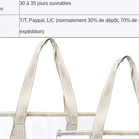
30 à 35 jours ouvrables
on
T/T, Paypal, L/C (normalement 30% de dépôt, 70% de 
t
expédition)