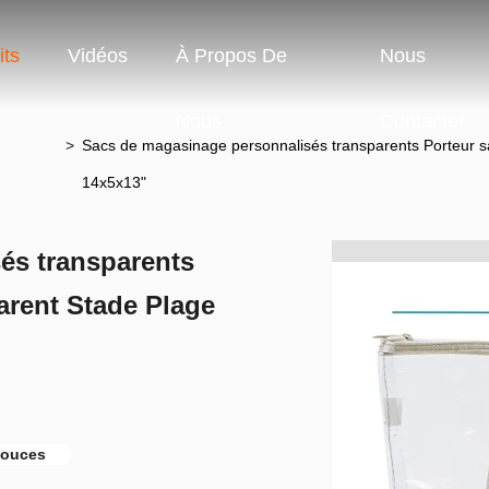
its
Vidéos
À Propos De
Nous
Nous
Contacter
>
Sacs de magasinage personnalisés transparents Porteur s
14x5x13"
és transparents
arent Stade Plage
pouces