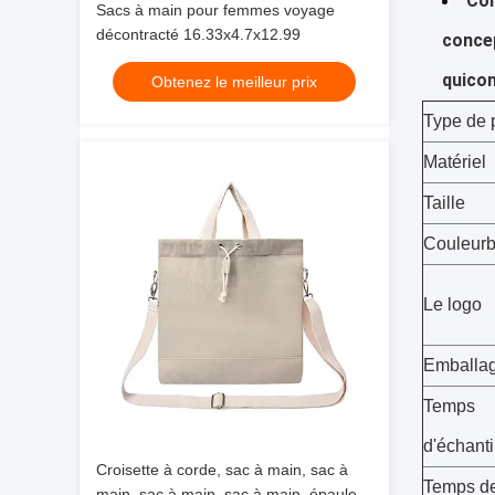
Con
Sacs à main pour femmes voyage
décontracté 16.33x4.7x12.99
concep
quicon
Obtenez le meilleur prix
Type de 
Matériel
Taille
Couleurb
Le logo
Emballa
Temps
d'échant
Croisette à corde, sac à main, sac à
Temps d
main, sac à main, sac à main, épaule,