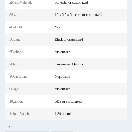
2Main Material:
polyester or customized
3Size:
‎10 x 6.5 x 6 inches or customized
4Foldable:
Yes
5Color:
Black or customized
6Package:
customized
7Design:
Customized Designs
8Oem Odm:
Negotiable
9Logo:
customized
10Zipper:
SBS or customized
11Item Weight:
‎1.39 pounds
Tags: