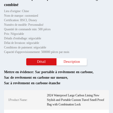
combiné
Lieu d'origine: Chine
Nom de marque: customized
Certification: BSCI, Disney
Numéro de modèle: Personnalisé
Quantité de commande min: 500 pièces
Prix: Négociable
Détails d'emballage: négociable
Délai de livraison: négociable
Conditions de paiement: négociable
Capacité d'approvisionnement: 500000 pièces par mois
Détail
Description
Mettre en évidence:
Sac portable à revêtement en carbone
,
Sac de revêtement en carbone sur mesure
,
Sac à revêtement en carbone étanche
2024 Waterproof Large Carbon Lining New
1Product Name:
Stylish and Portable Custom Ttavel Smell Proof
Bag with Combination Lock