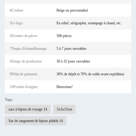
4Couleur:
Beige ou personnalisé
5Le logo:
En relief, sérigraphie, estampage à chaud, etc.
6Nombre de pièces:
500 pièces
7Temps d'échantillonnage:
5 à 7 jours ouvrables
8Temps de production:
30 à 32 jours ouvrables
9Délai de paiement:
30% de dépôt et 70% de solde avant expédition
10Produit d'origine:
Bienvenue!
Tags:
sacs à bijoux de voyage 14
5x3x15cm
Sac de rangement de bijoux pliable 14