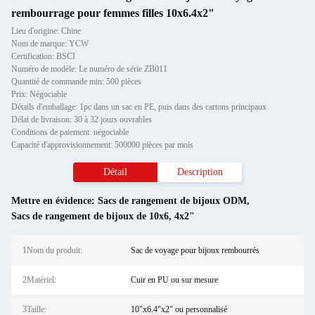
rembourrage pour femmes filles 10x6.4x2"
Lieu d'origine: Chine
Nom de marque: YCW
Certification: BSCI
Numéro de modèle: Le numéro de série ZB011
Quantité de commande min: 500 pièces
Prix: Négociable
Détails d'emballage: 1pc dans un sac en PE, puis dans des cartons principaux
Délai de livraison: 30 à 32 jours ouvrables
Conditions de paiement: négociable
Capacité d'approvisionnement: 500000 pièces par mois
Détail
Description
Mettre en évidence:
Sacs de rangement de bijoux ODM
,
Sacs de rangement de bijoux de 10x6
,
4x2"
1Nom du produit:
Sac de voyage pour bijoux rembourrés
2Matériel:
Cuir en PU ou sur mesure
3Taille:
10"x6.4"x2" ou personnalisé